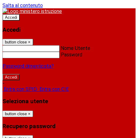
Salta al contenuto
Accedi
Accedi
button close
×
Nome Utente
Password
Password dimenticata?
-
Entra con SPID
Entra con CIE
Seleziona utente
button close
×
Recupero password