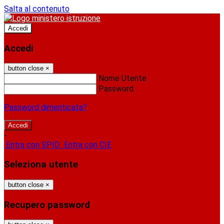
Salta al contenuto
Accedi
Accedi
button close
×
Nome Utente
Password
Password dimenticata?
-
Entra con SPID
Entra con CIE
Seleziona utente
button close
×
Recupero password