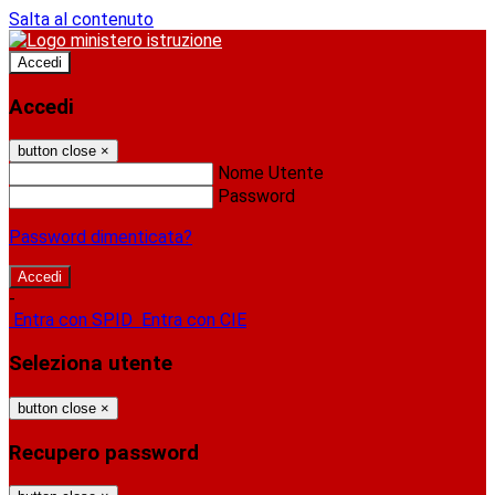
Salta al contenuto
Accedi
Accedi
button close
×
Nome Utente
Password
Password dimenticata?
-
Entra con SPID
Entra con CIE
Seleziona utente
button close
×
Recupero password