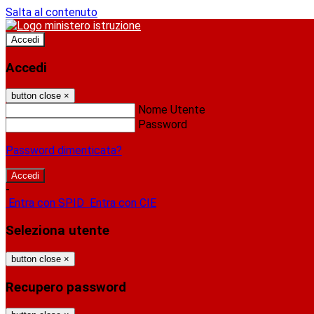
Salta al contenuto
Accedi
Accedi
button close
×
Nome Utente
Password
Password dimenticata?
-
Entra con SPID
Entra con CIE
Seleziona utente
button close
×
Recupero password