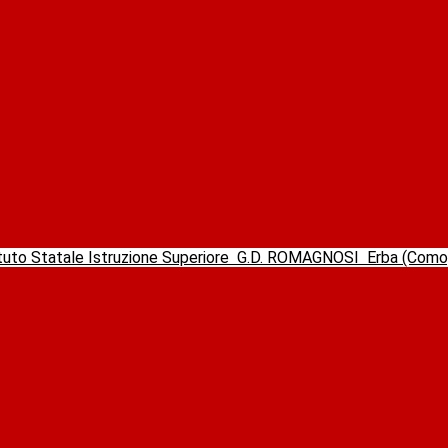
ituto Statale Istruzione Superiore
G.D. ROMAGNOSI
Erba (Com