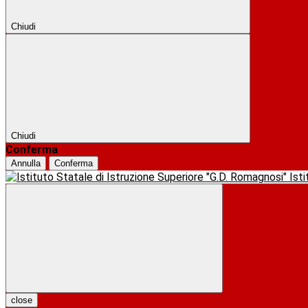
Chiudi
Chiudi
Conferma
Annulla
Conferma
Ist
close