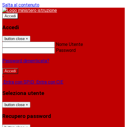
Salta al contenuto
Accedi
Accedi
button close
×
Nome Utente
Password
Password dimenticata?
-
Entra con SPID
Entra con CIE
Seleziona utente
button close
×
Recupero password