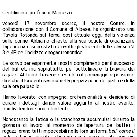
Gentilissimo professor Marrazzo,
venerdì 17 novembre scorso, il nostro Centro, in
collaborazione con il Comune di Albese, ha organizzato una
Tavola Rotonda sul tema, così attuale oggi, della
violenza
sulle donne
. Abbiamo chiesto alla sua scuola di organizzare
l’apericena e sono stati coinvolti gli studenti delle classi 5N,
3 e 4P dell’indirizzo enogastronomico.
Le scrivo per esprimerLe i nostri complimenti per il successo
del buffet, ma soprattutto per sottolineare la bravura dei
ragazzi. Abbiamo trascorso con loro il pomeriggio e possiamo
dire che il loro entusiasmo nella preparazione dei piatti e della
sala era palpabile.
Hanno lavorato con impegno, professionalità e desiderio di
curare i dettagli dando valore aggiunto al nostro evento,
condividendone così gli intenti.
Nonostante la fatica e la stanchezza accumulati durante la
giornata di lavoro, al momento dell’apertura del buffet i
ragazzi erano tutti impeccabili nelle loro uniformi,
belli come il
sole
e hanno saputo, chi con più sicurezza, chi con più