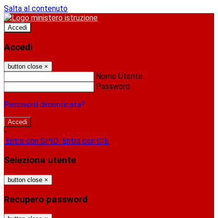
Salta al contenuto
Accedi
Accedi
button close
×
Nome Utente
Password
Password dimenticata?
-
Entra con SPID
Entra con CIE
Seleziona utente
button close
×
Recupero password