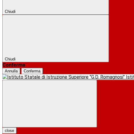
Chiudi
Chiudi
Conferma
Annulla
Conferma
Ist
close