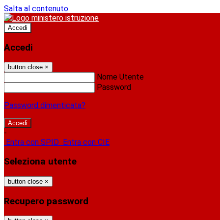
Salta al contenuto
Accedi
Accedi
button close
×
Nome Utente
Password
Password dimenticata?
-
Entra con SPID
Entra con CIE
Seleziona utente
button close
×
Recupero password