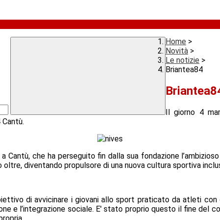
Home
>
Novità
>
Le notizie
>
Briantea84
Briantea8
Il giorno 4 mar
 Cantù.
a Cantù, che ha perseguito fin dalla sua fondazione l’ambizioso o
rò oltre, diventando propulsore di una nuova cultura sportiva inclu
ettivo di avvicinare i giovani allo sport praticato da atleti con 
one e l’integrazione sociale. E' stato proprio questo il fine del c
propria.