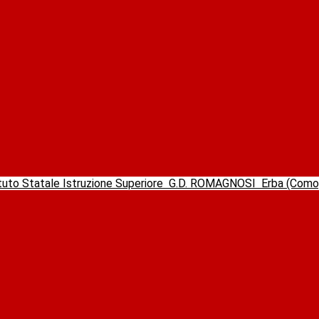
ituto Statale Istruzione Superiore
G.D. ROMAGNOSI
Erba (Com