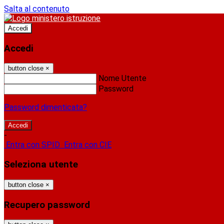
Salta al contenuto
Accedi
Accedi
button close
×
Nome Utente
Password
Password dimenticata?
-
Entra con SPID
Entra con CIE
Seleziona utente
button close
×
Recupero password