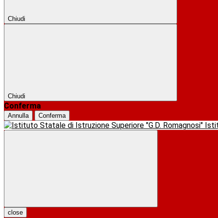
Chiudi
Chiudi
Conferma
Annulla
Conferma
Ist
close