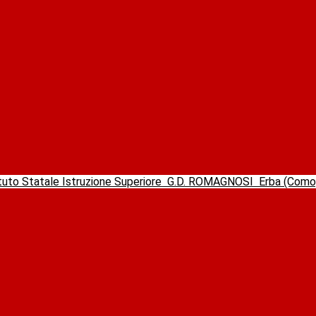
ituto Statale Istruzione Superiore
G.D. ROMAGNOSI
Erba (Com