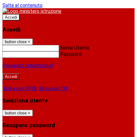
Salta al contenuto
Accedi
Accedi
button close
×
Nome Utente
Password
Password dimenticata?
-
Entra con SPID
Entra con CIE
Seleziona utente
button close
×
Recupero password