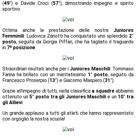
(
49°
) e Davide Croci (
57°
), dimostrando impegno e spirito
sportivo.
Ottima anche la prestazione delle nostre
Juniores
Femminili
: Ludovica Zanotti ha conquistato uno splendido
2°
posto
, seguita da Giorgia Piffari, che ha tagliato il traguardo
in
7ª posizione
.
Straordinari risultati anche per i
Juniores Maschili
: Tommaso
Farina ha brillato con un meritatissimo
1° posto
, seguito da
Francesco Proserpio (
13°
) e Giacomo Maspero (
31°
).
Grazie all’impegno di tutti, nella classifica
a squadre
abbiamo
ottenuto un
5° posto tra gli Juniores Maschili
e un
10° tra
gli Allievi
.
Un grande applauso a tutti gli atleti che hanno rappresentato
con orgoglio la nostra scuola!