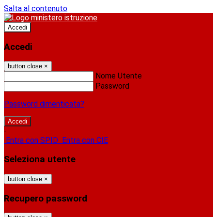
Salta al contenuto
Accedi
Accedi
button close
×
Nome Utente
Password
Password dimenticata?
-
Entra con SPID
Entra con CIE
Seleziona utente
button close
×
Recupero password