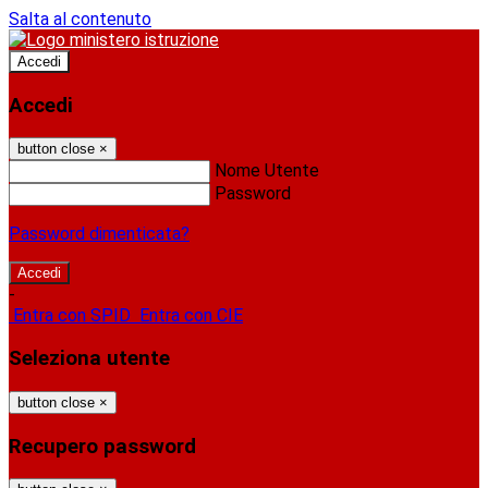
Salta al contenuto
Accedi
Accedi
button close
×
Nome Utente
Password
Password dimenticata?
-
Entra con SPID
Entra con CIE
Seleziona utente
button close
×
Recupero password