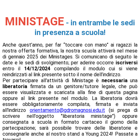
MINISTAGE
- in entrambe le sedi
in presenza a scuola!
Anche quest’anno, per far “toccare con mano” ai ragazzi la
nostra offerta formativa, la nostra scuola attiverà nel mese
di gennaio 2025 dei Ministages. Si comunicano di seguito le
date e le sedi di svolgimento; per aderire occorre
iscriversi
entro il
14/12/2024
compilando il modulo cui si viene
reindirizzati al link presente sotto il nome dell’indirizzo.
Per partecipare all'attività di Ministage è
necessaria
una
liberatoria
firmata da un genitore/tutore legale, che può
essere visualizzata e scaricata alla fine di questa pagina
oppure al link presente nel modulo. La liberatoria dovrà
essere obbligatoriamente compilata, firmata e inviata
all'indirizzo
orientamento@
gdromagnosi.edu.it
(si prega di
scrivere nell'oggetto "liberatoria ministage") oppure
consegnata a scuola in formato cartaceo il giorno della
partecipazione; sarà possibile trovare delle liberatorie e
consegnarle anche al nostro stand a Young 2024! Passate a
trovarci!