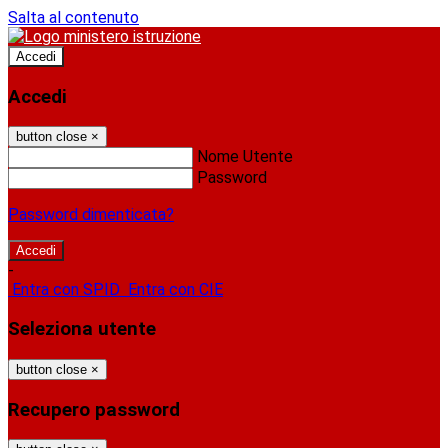
Salta al contenuto
Accedi
Accedi
button close
×
Nome Utente
Password
Password dimenticata?
-
Entra con SPID
Entra con CIE
Seleziona utente
button close
×
Recupero password