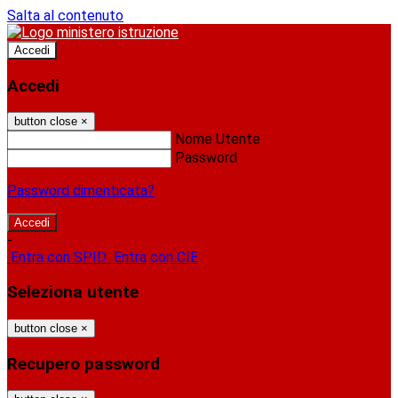
Salta al contenuto
Accedi
Accedi
button close
×
Nome Utente
Password
Password dimenticata?
-
Entra con SPID
Entra con CIE
Seleziona utente
button close
×
Recupero password