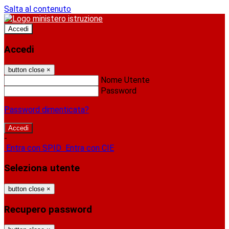
Salta al contenuto
Accedi
Accedi
button close
×
Nome Utente
Password
Password dimenticata?
-
Entra con SPID
Entra con CIE
Seleziona utente
button close
×
Recupero password