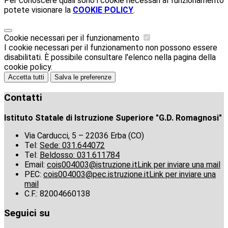
Per conoscere quali sono i cookie necessari al funzionamento
potete visionare la
COOKIE POLICY
.
Cookie necessari per il funzionamento
I cookie necessari per il funzionamento non possono essere
disabilitati. È possibile consultare l'elenco nella pagina della
cookie policy.
Accetta tutti
Salva le preferenze
Contatti
Istituto Statale di Istruzione Superiore "G.D. Romagnosi"
Via Carducci, 5 – 22036 Erba (CO)
Tel:
Sede: 031.644072
Tel:
Beldosso: 031.611784
Email:
cois004003@istruzione.it
Link per inviare una mail
PEC:
cois004003@pec.istruzione.it
Link per inviare una
mail
C.F.: 82004660138
Seguici su