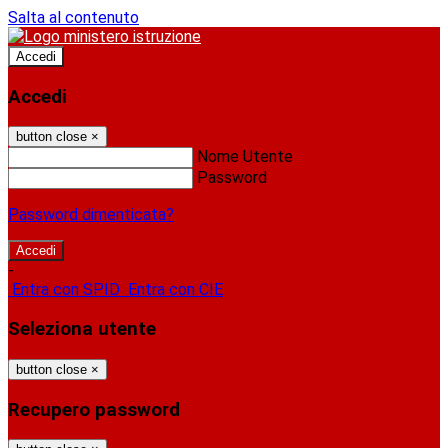
Salta al contenuto
Accedi
Accedi
button close
×
Nome Utente
Password
Password dimenticata?
-
Entra con SPID
Entra con CIE
Seleziona utente
button close
×
Recupero password