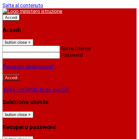
Salta al contenuto
Accedi
Accedi
button close
×
Nome Utente
Password
Password dimenticata?
-
Entra con SPID
Entra con CIE
Seleziona utente
button close
×
Recupero password