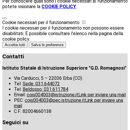
Per conoscere quali sono i cookie necessari al funzionamento
potete visionare la
COOKIE POLICY
.
Cookie necessari per il funzionamento
I cookie necessari per il funzionamento non possono essere
disabilitati. È possibile consultare l'elenco nella pagina della
cookie policy.
Accetta tutti
Salva le preferenze
Contatti
Istituto Statale di Istruzione Superiore "G.D. Romagnosi"
Via Carducci, 5 – 22036 Erba (CO)
Tel:
Sede: 031.644072
Tel:
Beldosso: 031.611784
Email:
cois004003@istruzione.it
Link per inviare una mail
PEC:
cois004003@pec.istruzione.it
Link per inviare una
mail
C.F.: 82004660138
Seguici su