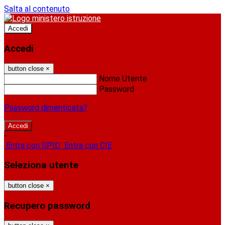
Salta al contenuto
Accedi
Accedi
button close
×
Nome Utente
Password
Password dimenticata?
-
Entra con SPID
Entra con CIE
Seleziona utente
button close
×
Recupero password