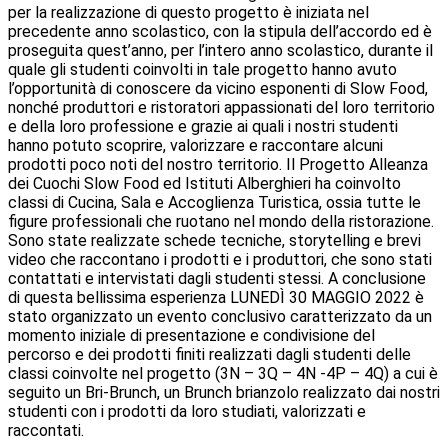
per la realizzazione di questo progetto è iniziata nel
precedente anno scolastico, con la stipula dell’accordo ed è
proseguita quest’anno, per l’intero anno scolastico, durante il
quale gli studenti coinvolti in tale progetto hanno avuto
l’opportunità di conoscere da vicino esponenti di Slow Food,
nonché produttori e ristoratori appassionati del loro territorio
e della loro professione e grazie ai quali i nostri studenti
hanno potuto scoprire, valorizzare e raccontare alcuni
prodotti poco noti del nostro territorio.
Il Progetto Alleanza
dei Cuochi Slow Food ed Istituti Alberghieri ha coinvolto
classi di Cucina, Sala e Accoglienza Turistica, ossia tutte le
figure professionali che ruotano nel mondo della ristorazione.
Sono state realizzate schede tecniche, storytelling e brevi
video che raccontano i prodotti e i produttori, che sono stati
contattati e intervistati dagli studenti stessi.
A conclusione
di questa bellissima esperienza LUNEDÌ 30 MAGGIO 2022 è
stato organizzato un evento conclusivo caratterizzato da un
momento iniziale di presentazione e condivisione del
percorso e dei prodotti finiti realizzati dagli studenti delle
classi coinvolte nel progetto
(3N – 3Q – 4N -4P – 4Q) a cui è
seguito un Bri-Brunch, un Brunch brianzolo realizzato dai nostri
studenti con i prodotti da loro studiati, valorizzati e
raccontati.