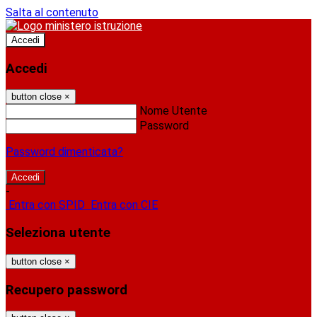
Salta al contenuto
Accedi
Accedi
button close
×
Nome Utente
Password
Password dimenticata?
-
Entra con SPID
Entra con CIE
Seleziona utente
button close
×
Recupero password