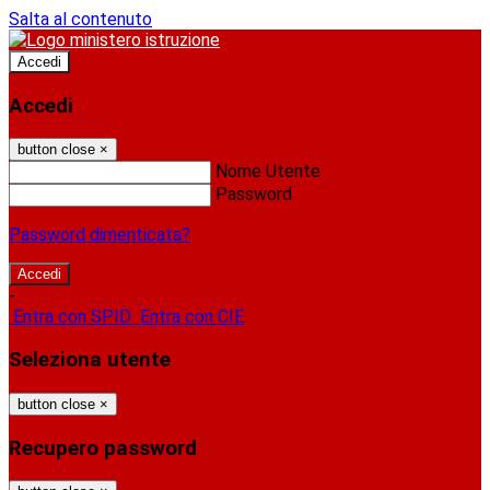
Salta al contenuto
Accedi
Accedi
button close
×
Nome Utente
Password
Password dimenticata?
-
Entra con SPID
Entra con CIE
Seleziona utente
button close
×
Recupero password