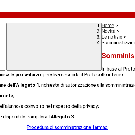
Home
>
Novità
>
Le notizie
>
Somministrazion
Somminist
In base al Prot
unica la
procedura
operativa secondo il Protocollo interno:
ne dell'
Allegato 1
, richiesta di autorizzazione alla somministraz
urante
;
ell’alunno/a coinvolto nel rispetto della privacy;
le
disponibile compilerà l’
Allegato 3
.
Procedura di somministrazione farmaci