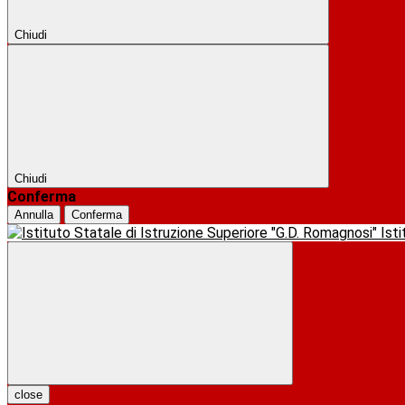
Chiudi
Chiudi
Conferma
Annulla
Conferma
Ist
close