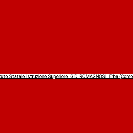
ituto Statale Istruzione Superiore
G.D. ROMAGNOSI
Erba (Com