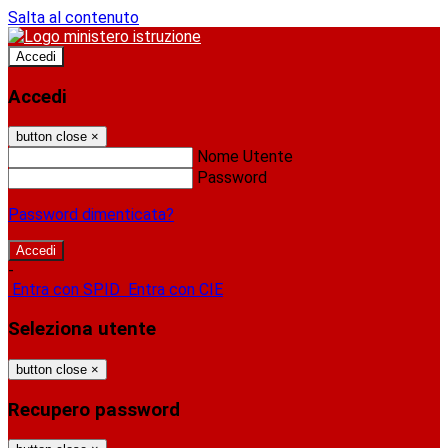
Salta al contenuto
Accedi
Accedi
button close
×
Nome Utente
Password
Password dimenticata?
-
Entra con SPID
Entra con CIE
Seleziona utente
button close
×
Recupero password