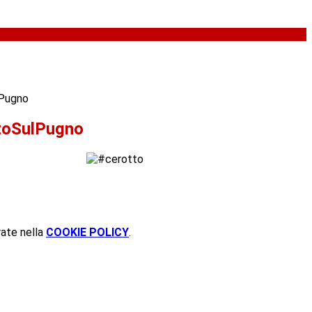
Pugno
toSulPugno
rate nella
COOKIE POLICY
.