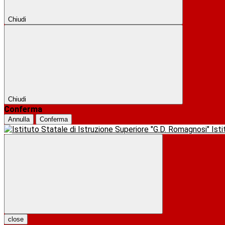
Chiudi
Chiudi
Conferma
Annulla
Conferma
Ist
close