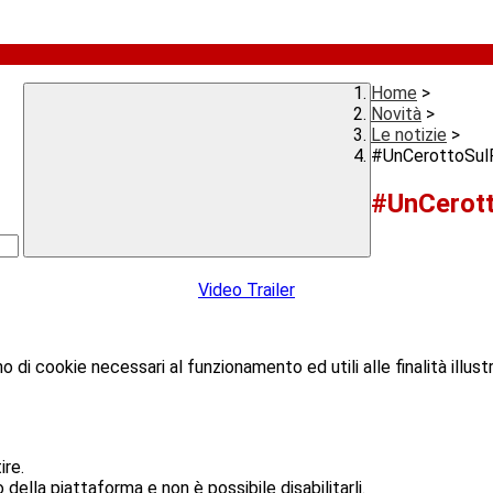
Home
>
Novità
>
Le notizie
>
#UnCerottoSul
#UnCerot
Video Trailer
o di cookie necessari al funzionamento ed utili alle finalità illust
ire.
ella piattaforma e non è possibile disabilitarli.