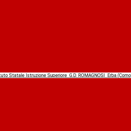
ituto Statale Istruzione Superiore
G.D. ROMAGNOSI
Erba (Com