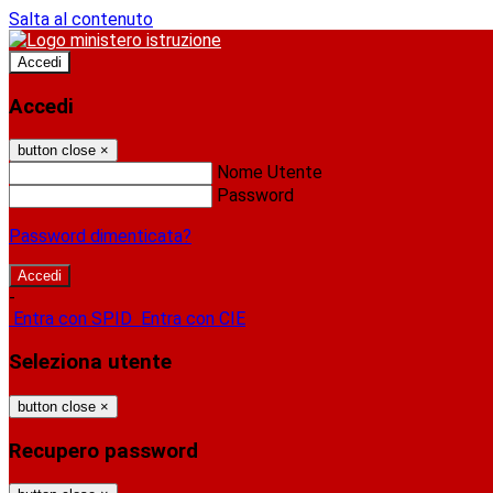
Salta al contenuto
Accedi
Accedi
button close
×
Nome Utente
Password
Password dimenticata?
-
Entra con SPID
Entra con CIE
Seleziona utente
button close
×
Recupero password