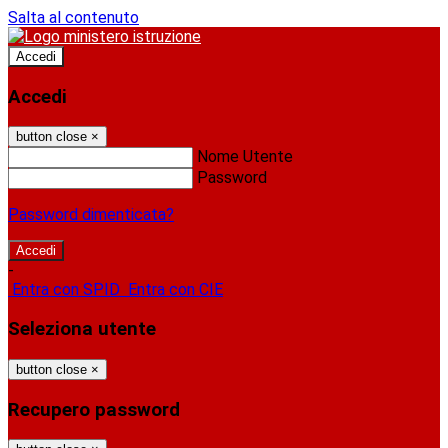
Salta al contenuto
Accedi
Accedi
button close
×
Nome Utente
Password
Password dimenticata?
-
Entra con SPID
Entra con CIE
Seleziona utente
button close
×
Recupero password