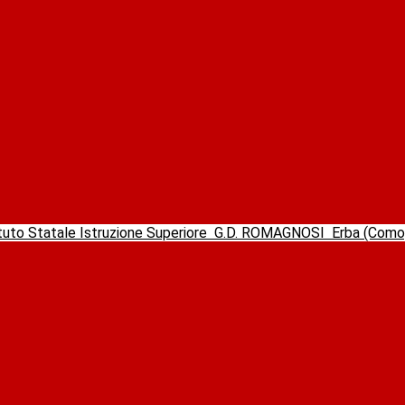
ituto Statale Istruzione Superiore
G.D. ROMAGNOSI
Erba (Com