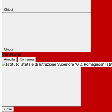
Chiudi
Chiudi
Conferma
Annulla
Conferma
Ist
close