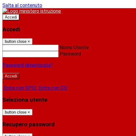
Salta al contenuto
Accedi
Accedi
button close
×
Nome Utente
Password
Password dimenticata?
-
Entra con SPID
Entra con CIE
Seleziona utente
button close
×
Recupero password