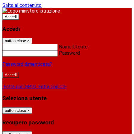
Salta al contenuto
Accedi
Accedi
button close
×
Nome Utente
Password
Password dimenticata?
-
Entra con SPID
Entra con CIE
Seleziona utente
button close
×
Recupero password