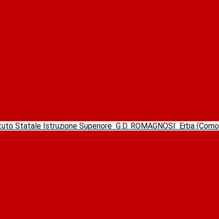
ituto Statale Istruzione Superiore
G.D. ROMAGNOSI
Erba (Com