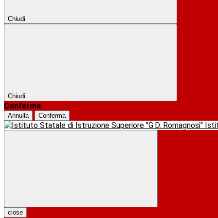
Chiudi
Chiudi
Conferma
Annulla
Conferma
Ist
close