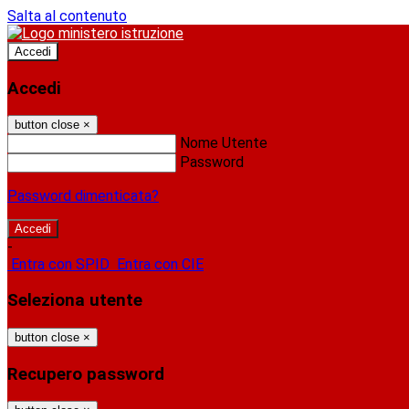
Salta al contenuto
Accedi
Accedi
button close
×
Nome Utente
Password
Password dimenticata?
-
Entra con SPID
Entra con CIE
Seleziona utente
button close
×
Recupero password