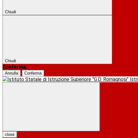
Chiudi
Chiudi
Conferma
Annulla
Conferma
Ist
close