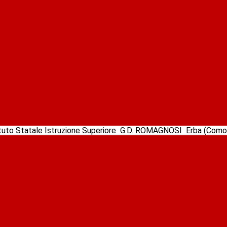
ituto Statale Istruzione Superiore
G.D. ROMAGNOSI
Erba (Com