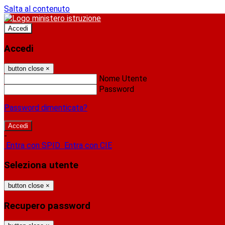
Salta al contenuto
Accedi
Accedi
button close
×
Nome Utente
Password
Password dimenticata?
-
Entra con SPID
Entra con CIE
Seleziona utente
button close
×
Recupero password