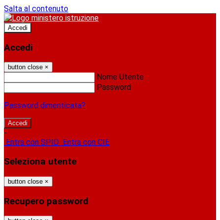
Salta al contenuto
Accedi
Accedi
button close
×
Nome Utente
Password
Password dimenticata?
-
Entra con SPID
Entra con CIE
Seleziona utente
button close
×
Recupero password