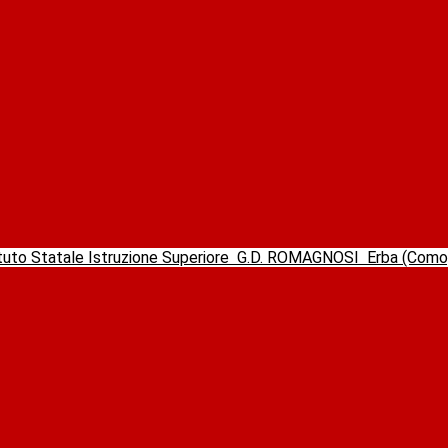
ituto Statale Istruzione Superiore
G.D. ROMAGNOSI
Erba (Com