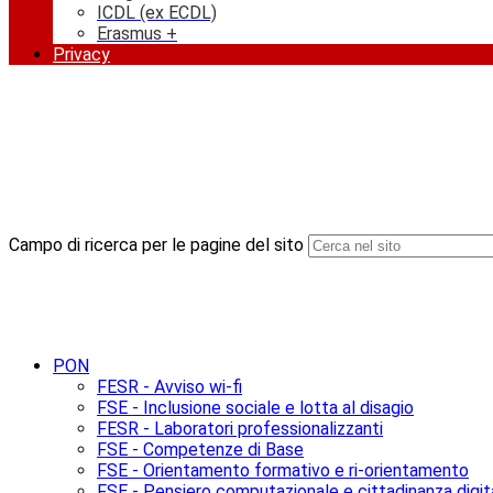
ICDL (ex ECDL)
Erasmus +
Privacy
Campo di ricerca per le pagine del sito
PON
FESR - Avviso wi-fi
FSE - Inclusione sociale e lotta al disagio
FESR - Laboratori professionalizzanti
FSE - Competenze di Base
FSE - Orientamento formativo e ri-orientamento
FSE - Pensiero computazionale e cittadinanza digit