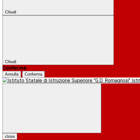
Chiudi
Chiudi
Conferma
Annulla
Conferma
Ist
close