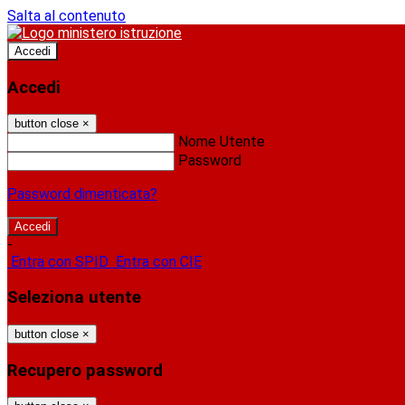
Salta al contenuto
Accedi
Accedi
button close
×
Nome Utente
Password
Password dimenticata?
-
Entra con SPID
Entra con CIE
Seleziona utente
button close
×
Recupero password